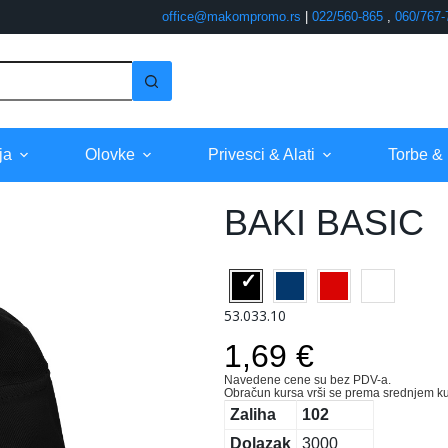
office@makompromo.rs
|
022/560-865
,
060/767-
ja
Olovke
Privesci & Alati
Torbe &
BAKI BASIC
53.033.10
1,69 €
Navedene cene su bez PDV-a.
Obračun kursa vrši se prema srednjem ku
Zaliha
102
Dolazak
3000