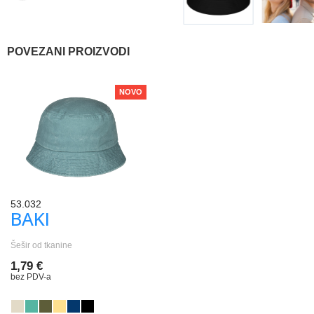
POVEZANI PROIZVODI
NOVO
53.032
BAKI
Šešir od tkanine
1,79 €
bez PDV-a