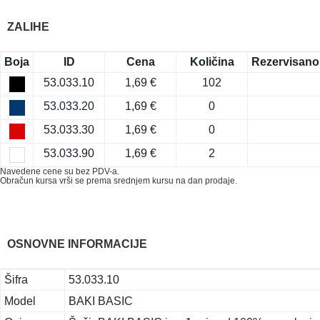
ZALIHE
Boja
ID
Cena
Količina
Rezervisano
53.033.10
1,69 €
102
53.033.20
1,69 €
0
53.033.30
1,69 €
0
53.033.90
1,69 €
2
Navedene cene su bez PDV-a.
Obračun kursa vrši se prema srednjem kursu na dan prodaje.
OSNOVNE INFORMACIJE
Šifra
53.033.10
Model
BAKI BASIC