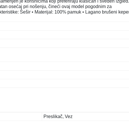
enjen je korisnicima koji preferiraju klasičan i sveden izgled
tan osećaj pri nošenju, čineći ovaj model pogodnim za
teristike: Šešir • Materijal: 100% pamuk • Lagano brušeni keper
Preslikač, Vez