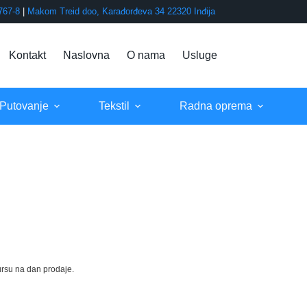
767-8
|
Makom Treid doo, Karađorđeva 34 22320 Inđija
Kontakt
Naslovna
O nama
Usluge
 Putovanje
Tekstil
Radna oprema
rsu na dan prodaje.