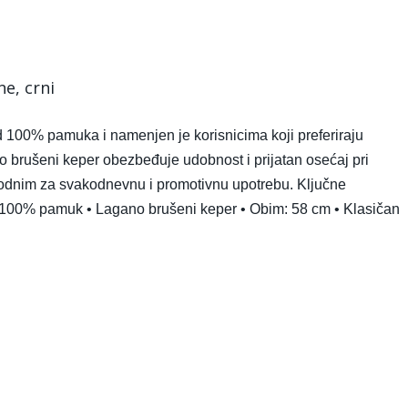
ne, crni
 100% pamuka i namenjen je korisnicima koji preferiraju
o brušeni keper obezbeđuje udobnost i prijatan osećaj pri
odnim za svakodnevnu i promotivnu upotrebu. Ključne
al: 100% pamuk • Lagano brušeni keper • Obim: 58 cm • Klasičan