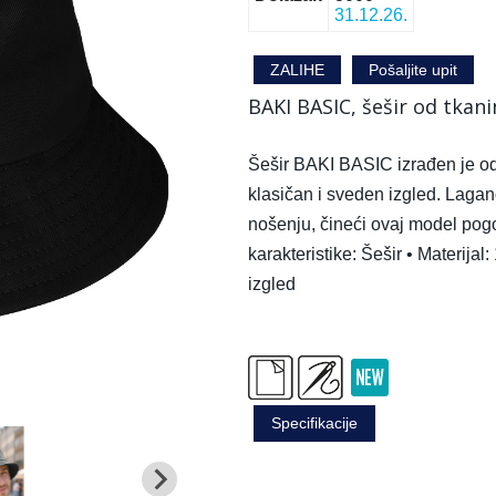
31.12.26.
ZALIHE
Pošaljite upit
BAKI BASIC, šešir od tkani
Šešir BAKI BASIC izrađen je od
klasičan i sveden izgled. Lagan
nošenju, čineći ovaj model pog
karakteristike: Šešir • Materij
izgled
Specifikacije