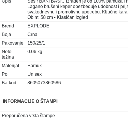
Opis
Šešir BAKI BASIC izrađen je od 100% pamuka i nam
Lagano brušeni keper obezbeđuje udobnost i prija
svakodnevnu i promotivnu upotrebu. Ključne karak
Obim: 58 cm • Klasičan izgled
Brend
EXPLODE
Boja
Crna
Pakovanje
150/25/1
Neto
0.06 kg
težina
Materijal
Pamuk
Pol
Unisex
Barkod
8605073860586
INFORMACIJE O ŠTAMPI
Preporučena vrsta štampe