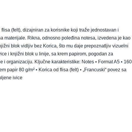
isa (felt), dizajniran za korisnike koji traže jednostavan i
 materijale. Rikna, odnosno poleđina notesa, izvedena je kao
jižni blok vidljiv bez Korica, što mu daje prepoznatljiv vizuelni
vice i knjižni blok u linije, sa krem papirom, pogodan za
 i organizaciju. Ključne karakteristike: Notes • Format A5 • 160
Krem papir 80 g/m² • Korica od flisa (felt) • „Francuski“ povez sa
ljene ivice