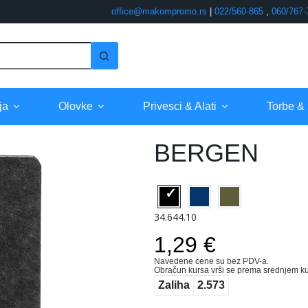
office@makompromo.rs
|
022/560-865
,
060/767-
ja
Olovke
Privesci & Alati
Torbe &
BERGEN
34.644.10
1,29 €
Navedene cene su bez PDV-a.
Obračun kursa vrši se prema srednjem ku
Zaliha
2.573