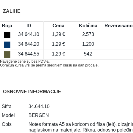
ZALIHE
Boja
ID
Cena
Količina
Rezervisano
34.644.10
1,29 €
2.573
34.644.20
1,29 €
1.200
34.644.55
1,29 €
542
Navedene cene su bez PDV-a.
Obračun kursa vrši se prema srednjem kursu na dan prodaje.
OSNOVNE INFORMACIJE
Šifra
34.644.10
Model
BERGEN
Opis
Notes formata A5 sa koricom od flisa (felt), dizajn
naglaskom na materijale. Rikna, odnosno poleđina 