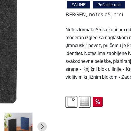
ZALIHE
Pošaljite upit
BERGEN, notes a5, crni
Notes formata A5 sa koricom od fl
moderan izgled sa naglaskom na
„francuski“ povez, pri čemu je kn
identitet. Notes ima zaobljene i
svakodnevne beleške, planiranje
strana • Knjižni blok u linije • 
vidljivim knjižnim blokom • Zaob