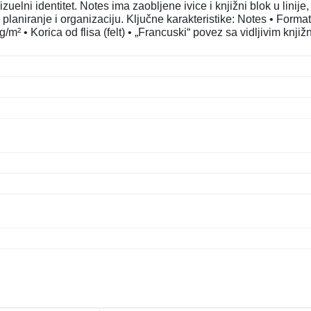
zuelni identitet. Notes ima zaobljene ivice i knjižni blok u linije,
aniranje i organizaciju. Ključne karakteristike: Notes • Forma
g/m² • Korica od flisa (felt) • „Francuski“ povez sa vidljivim knjiž