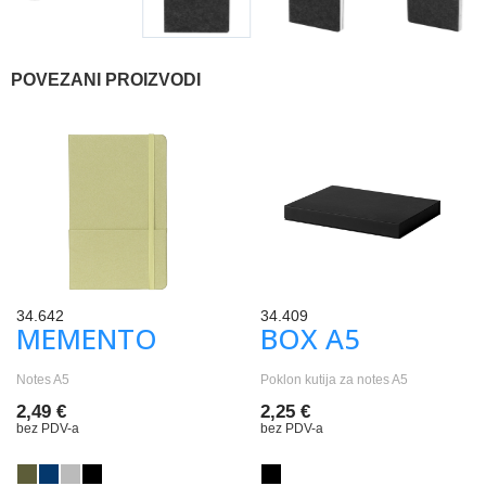
POVEZANI PROIZVODI
34.642
34.409
MEMENTO
BOX A5
Notes A5
Poklon kutija za notes A5
2,49 €
2,25 €
bez PDV-a
bez PDV-a