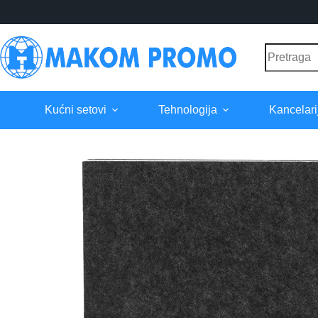
Skip
to
content
No
results
Kućni setovi
Tehnologija
Kancelari