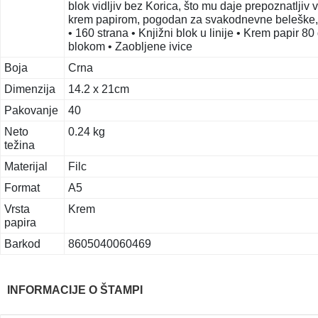
blok vidljiv bez Korica, što mu daje prepoznatljiv vi
krem papirom, pogodan za svakodnevne beleške, pl
• 160 strana • Knjižni blok u linije • Krem papir 80 
blokom • Zaobljene ivice
Boja
Crna
Dimenzija
14.2 x 21cm
Pakovanje
40
Neto
0.24 kg
težina
Materijal
Filc
Format
A5
Vrsta
Krem
papira
Barkod
8605040060469
INFORMACIJE O ŠTAMPI