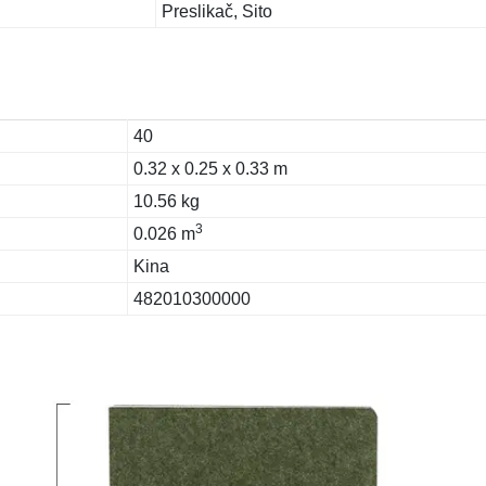
Preslikač, Sito
40
0.32 x 0.25 x 0.33 m
10.56 kg
3
0.026 m
Kina
482010300000