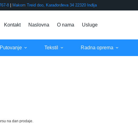
767-8
|
Makom Treid doo, Karađorđeva 34 22320 Inđija
Kontakt
Naslovna
O nama
Usluge
 Putovanje
Tekstil
Radna oprema
rsu na dan prodaje.