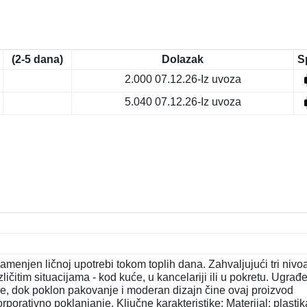
(2-5 dana)
Dolazak
S
2.000
07.12.26-Iz uvoza
5.040
07.12.26-Iz uvoza
menjen ličnoj upotrebi tokom toplih dana. Zahvaljujući tri nivo
čitim situacijama - kod kuće, u kancelariji ili u pokretu. Ugrađ
e, dok poklon pakovanje i moderan dizajn čine ovaj proizvod
orativno poklanjanje. Ključne karakteristike: Materijal: plastik