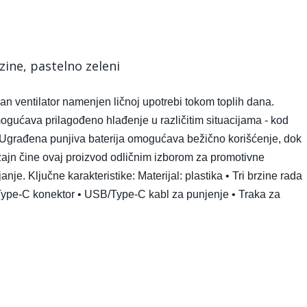
zine, pastelno zeleni
n ventilator namenjen ličnoj upotrebi tokom toplih dana.
omogućava prilagođeno hlađenje u različitim situacijama - kod
tu. Ugrađena punjiva baterija omogućava bežično korišćenje, dok
ajn čine ovaj proizvod odličnim izborom za promotivne
je. Ključne karakteristike: Materijal: plastika • Tri brzine rada
 Type-C konektor • USB/Type-C kabl za punjenje • Traka za