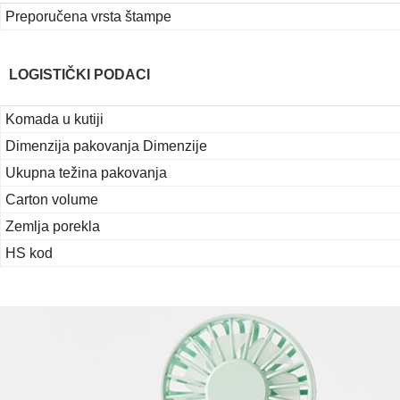
Preporučena vrsta štampe
LOGISTIČKI PODACI
Komada u kutiji
Dimenzija pakovanja Dimenzije
Ukupna težina pakovanja
Carton volume
Zemlja porekla
HS kod