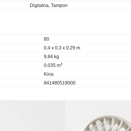
Digitalna, Tampon
80
0.4 x 0.3 x 0.29 m
9.84 kg
3
0.035 m
Kina
841480519000