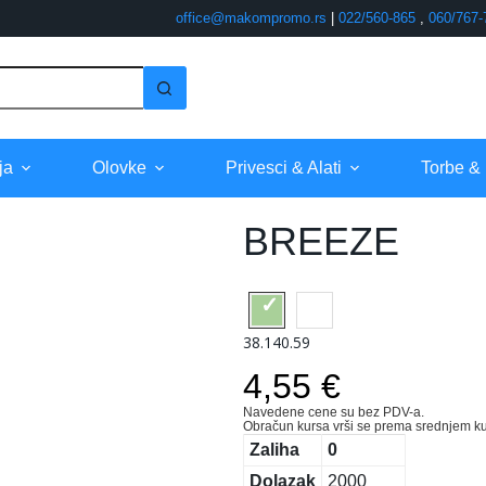
office@makompromo.rs
|
022/560-865
,
060/767-
ja
Olovke
Privesci & Alati
Torbe &
BREEZE
38.140.59
4,55 €
Navedene cene su bez PDV-a.
Obračun kursa vrši se prema srednjem ku
Zaliha
0
Dolazak
2000