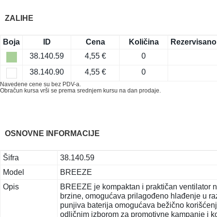
ZALIHE
Boja
ID
Cena
Količina
Rezervisano
38.140.59
4,55 €
0
38.140.90
4,55 €
0
Navedene cene su bez PDV-a.
Obračun kursa vrši se prema srednjem kursu na dan prodaje.
OSNOVNE INFORMACIJE
Šifra
38.140.59
Model
BREEZE
Opis
BREEZE je kompaktan i praktičan ventilator na
brzine, omogućava prilagođeno hlađenje u razli
punjiva baterija omogućava bežično korišćenj
odličnim izborom za promotivne kampanje i korp