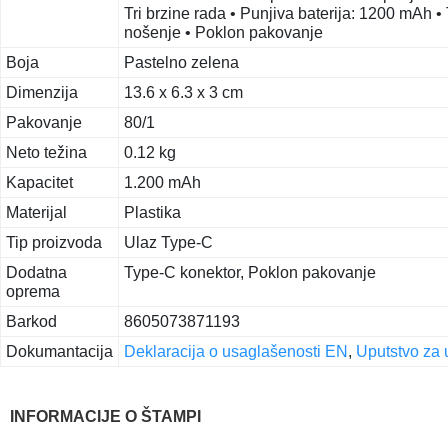
Tri brzine rada • Punjiva baterija: 1200 mAh 
nošenje • Poklon pakovanje
Boja
Pastelno zelena
Dimenzija
13.6 x 6.3 x 3 cm
Pakovanje
80/1
Neto težina
0.12 kg
Kapacitet
1.200 mAh
Materijal
Plastika
Tip proizvoda
Ulaz Type-C
Dodatna
Type-C konektor, Poklon pakovanje
oprema
Barkod
8605073871193
Dokumantacija
Deklaracija o usaglašenosti EN
,
Uputstvo za 
INFORMACIJE O ŠTAMPI