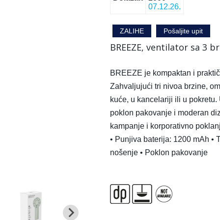
07.12.26.
ZALIHE
Pošaljite upit
BREEZE, ventilator sa 3 br
BREEZE je kompaktan i praktiča
Zahvaljujući tri nivoa brzine, 
kuće, u kancelariji ili u pokre
poklon pakovanje i moderan diz
kampanje i korporativno poklanjan
• Punjiva baterija: 1200 mAh •
nošenje • Poklon pakovanje