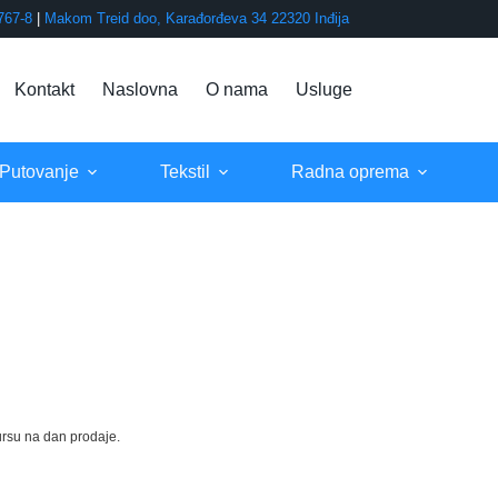
767-8
|
Makom Treid doo, Karađorđeva 34 22320 Inđija
Kontakt
Naslovna
O nama
Usluge
 Putovanje
Tekstil
Radna oprema
rsu na dan prodaje.