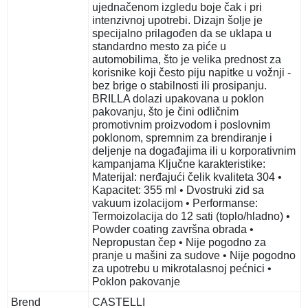
ujednačenom izgledu boje čak i pri
intenzivnoj upotrebi. Dizajn šolje je
specijalno prilagođen da se uklapa u
standardno mesto za piće u
automobilima, što je velika prednost za
korisnike koji često piju napitke u vožnji -
bez brige o stabilnosti ili prosipanju.
BRILLA dolazi upakovana u poklon
pakovanju, što je čini odličnim
promotivnim proizvodom i poslovnim
poklonom, spremnim za brendiranje i
deljenje na događajima ili u korporativnim
kampanjama Ključne karakteristike:
Materijal: nerđajući čelik kvaliteta 304 •
Kapacitet: 355 ml • Dvostruki zid sa
vakuum izolacijom • Performanse:
Termoizolacija do 12 sati (toplo/hladno) •
Powder coating završna obrada •
Nepropustan čep • Nije pogodno za
pranje u mašini za sudove • Nije pogodno
za upotrebu u mikrotalasnoj pećnici •
Poklon pakovanje
Brend
CASTELLI