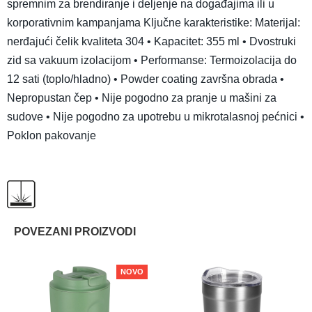
spremnim za brendiranje i deljenje na događajima ili u
korporativnim kampanjama Ključne karakteristike: Materijal:
nerđajući čelik kvaliteta 304 • Kapacitet: 355 ml • Dvostruki
zid sa vakuum izolacijom • Performanse: Termoizolacija do
12 sati (toplo/hladno) • Powder coating završna obrada •
Nepropustan čep • Nije pogodno za pranje u mašini za
sudove • Nije pogodno za upotrebu u mikrotalasnoj pećnici •
Poklon pakovanje
POVEZANI PROIZVODI
NOVO