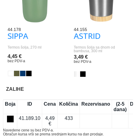
44.178
44.155
SIPPA
ASTRID
Termos šolja, 270 ml
Termos šolja sa dnom od
bambusa, 300 ml
4,45 €
3,49 €
bez PDV-a
bez PDV-a
ZALIHE
Boja
ID
Cena
Količina
Rezervisano
(2-5
Do
dana)
41.189.10
4,49
433
€
Navedene cene su bez PDV-a.
Obračun kursa vrši se prema srednjem kursu na dan prodaje.