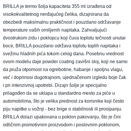
BRILLA je termo šolja kapaciteta 355 ml izrađena od
visokokvalitetnog nerđajućeg čelika, dizajnirana da
obezbedi maksimalnu praktičnost i pouzdano održavanje
temperature vaših omiljenih napitaka. Zahvaljujući
dvostrukom zidu i poklopcu koji čuva toplotu tečnosti unutar
boce, BRILLA pouzdano održava toplotu toplih napitaka i
svežinu hladnih pića tokom celog dana. Posebnu vrednost
ovom modelu daje powder coating završni sloj, koji ne samo
da pruža otpornost na ogrebotine, habanje i spoljnu vlagu,
već i doprinosi dugotrajnom, ujednačenom izgledu boje čak
i pri intenzivnoj upotrebi. Dizajn šolje je specijalno
prilagođen da se uklapa u standardno mesto za piće u
automobilima, što je velika prednost za korisnike koji često
piju napitke u vožnji - bez brige o stabilnosti ili prosipanju.
BRILLA dolazi upakovana u poklon pakovanju, što je čini
odličnim promotivnim proizvodom i poslovnim poklonom,