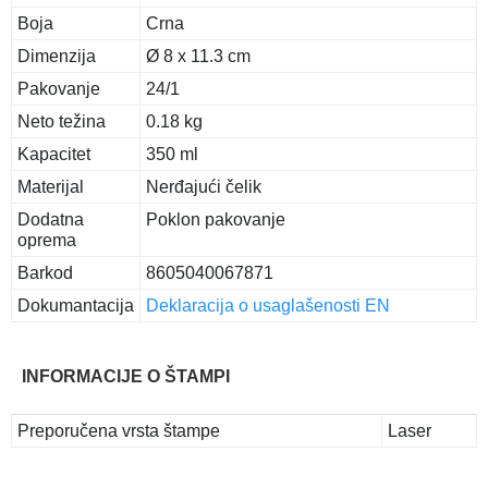
Boja
Crna
Dimenzija
Ø 8 x 11.3 cm
Pakovanje
24/1
Neto težina
0.18 kg
Kapacitet
350 ml
Materijal
Nerđajući čelik
Dodatna
Poklon pakovanje
oprema
Barkod
8605040067871
Dokumantacija
Deklaracija o usaglašenosti EN
INFORMACIJE O ŠTAMPI
Preporučena vrsta štampe
Laser