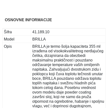
OSNOVNE INFORMACIJE
Šifra
41.189.10
Model
BRILLA
Opis
BRILLA je termo šolja kapaciteta 355 ml
izrađena od visokokvalitetnog nerđajućeg
čelika, dizajnirana da obezbedi
maksimalnu praktičnost i pouzdano
održavanje temperature vaših omiljenih
napitaka. Zahvaljujući dvostrukom zidu i
poklopcu koji čuva toplotu tečnosti unutar
boce, BRILLA pouzdano održava toplotu
toplih napitaka i svežinu hladnih pića
tokom celog dana. Posebnu vrednost
ovom modelu daje powder coating
završni sloj, koji ne samo da pruža
otpornost na ogrebotine, habanje i spoljnu
vlagu, već i doprinosi dugotrajnom,