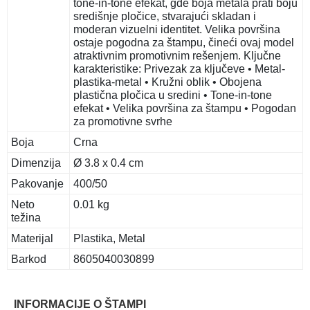
tone-in-tone efekat, gde boja metala prati boju
središnje pločice, stvarajući skladan i
moderan vizuelni identitet. Velika površina
ostaje pogodna za štampu, čineći ovaj model
atraktivnim promotivnim rešenjem. Ključne
karakteristike: Privezak za ključeve • Metal-
plastika-metal • Kružni oblik • Obojena
plastična pločica u sredini • Tone-in-tone
efekat • Velika površina za štampu • Pogodan
za promotivne svrhe
Boja
Crna
Dimenzija
Ø 3.8 x 0.4 cm
Pakovanje
400/50
Neto
0.01 kg
težina
Materijal
Plastika, Metal
Barkod
8605040030899
INFORMACIJE O ŠTAMPI