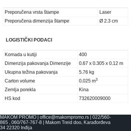
Preporučena vrsta štampe
Laser
Preporučena dimenzija štampe
Ø 2.3 cm
LOGISTIČKI PODACI
Komada u kutiji
400
Dimenzija pakovanja Dimenzije
0.67 x 0.305 x 0.12 m
Ukupna težina pakovanja
5.76 kg
3
Carton volume
0.025 m
Zemlja porekla
Kina
HS kod
732620009000
MAKOM PROMO |
office@makompromo.rs
|
022/560-
865
,
060/767-767-8
|
Makom Treid doo, Karađorđeva
34 22320 Inđija