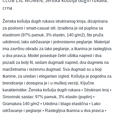
CLUB LSL WOMEN, ženska košulja dugih rukava,
crna
Ženska košulja dugih rukava strukiranog kroja, dizajnirana
za poslovni i smart-casual stil. Izrađena je od puplina sa
elastinom (97% pamuk, 3% elastin, 140 g/m2), što pruža
udobnost, lako održavanje i jednostavno peglanje. Materijal
ima završnu obradu za lako peglanje, a tkanina je rastegljiva
u dva pravca. Model poseduje četiri ušitka napred i dva
pozadi za bolji fit, sedam dugmadi napred, dva dugmeta na
manžetnama i rezervnu dugmad. Sva dugmad su u boji
tkanine, za uredan i elegantan izgled. Košulja je pogodna za
brendiranje i dostupna je i u muškoj verziji. Ključne
karakteristike: Ženska košulja dugih rukava • Strukirani kroj •
Sirovinski sastav: 97% pamuk, 3% elastin (puplin) •
Gramatura 140 g/m2 • Udobna i blago elastična • Lako
održavanje i peglanje • Rastegljiva tkanina u dva pravca •