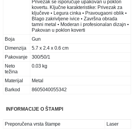
Privezak se isporučuje upakovan u poklon
kovertu. Ključne karakteristike: Privezak za
ključeve • Legura cinka • Pravougaoni oblik •
Blago zakrivljene ivice • Završna obrada
tamni metal • Moderan i profesionalan dizajn •
Pakovan u poklon koverti
Boja
Gun
Dimenzija
5.7 x 2.4 x 0.6 cm
Pakovanje
300/50/1
Neto
0.03 kg
težina
Materijal
Metal
Barkod
8605040055342
INFORMACIJE O ŠTAMPI
Preporučena vrsta štampe
Laser