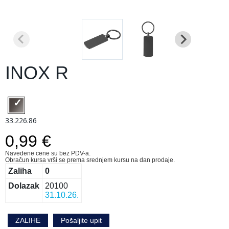
INOX R
33.226.86
0,99 €
Navedene cene su bez PDV-a.
Obračun kursa vrši se prema srednjem kursu na dan prodaje.
Zaliha
0
Dolazak
20100
31.10.26.
ZALIHE
Pošaljite upit