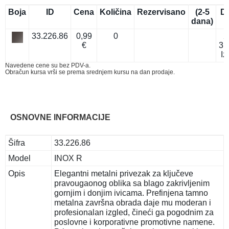
Boja
ID
Cena
Količina
Rezervisano
(2-5
D
dana)
33.226.86
0,99
0
2
€
31
Iz
Navedene cene su bez PDV-a.
Obračun kursa vrši se prema srednjem kursu na dan prodaje.
OSNOVNE INFORMACIJE
Šifra
33.226.86
Model
INOX R
Opis
Elegantni metalni privezak za ključeve
pravougaonog oblika sa blago zakrivljenim
gornjim i donjim ivicama. Prefinjena tamno
metalna završna obrada daje mu moderan i
profesionalan izgled, čineći ga pogodnim za
poslovne i korporativne promotivne namene.