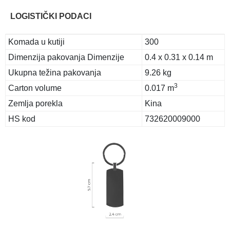
LOGISTIČKI PODACI
Komada u kutiji
300
Dimenzija pakovanja Dimenzije
0.4 x 0.31 x 0.14 m
Ukupna težina pakovanja
9.26 kg
3
Carton volume
0.017 m
Zemlja porekla
Kina
HS kod
732620009000