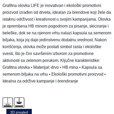
Grafitna olovka LIFE je inovativan i ekološki promotivni
proizvod izrađen od drveta, idealan za brendove koji žele da
istaknu održivost i kreativnost u svojim kampanjama. Olovka
je opremljena HB minom pogodnom za pisanje, skiciranje i
beleške, dok se na njenom vrhu nalazi kapsula sa semenom
biljaka, koja joj daje jedinstvenu dodatnu vrednost. Nakon
korišćenja, olovka može postati simbol rasta i ekološke
svesti, što je čini savršenim izborom za promotivne
aktivnosti sa zelenom porukom. Ključne karakteristike:
Grafitna olovka • Materijal: drvo • HB mina • Kapsula sa
semenom biljaka na vrhu • Ekološki promotivni proizvod •
Idealna za održive kampanje i brendiranje
3D pregled