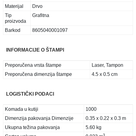
Materijal
Drvo
Tip
Grafitna
proizvoda
Barkod
8605040001097
INFORMACIJE O ŠTAMPI
Preporučena vrsta štampe
Laser, Tampon
Preporučena dimenzija štampe
4.5 x 0.5 cm
LOGISTIČKI PODACI
Komada u kutiji
1000
Dimenzija pakovanja Dimenzije
0.35 x 0.22 x 0.3 m
Ukupna težina pakovanja
5.60 kg
3