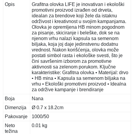
Opis
Grafitna olovka LIFE je inovativan i ekološki
promotivni proizvod izrađen od drveta,
idealan za brendove koji žele da istaknu
održivost i kreativnost u svojim kampanjama.
Olovka je opremljena HB minom pogodnom
za pisanje, skiciranje i beleške, dok se na
njenom vrhu nalazi kapsula sa semenom
biljaka, koja joj daje jedinstvenu dodatnu
vrednost. Nakon korišćenja, olovka može
postati simbol rasta i ekološke svesti, što je
čini savršenim izborom za promotivne
aktivnosti sa zelenom porukom. Ključne
karakteristike: Grafitna olovka • Materijal: drvo
• HB mina • Kapsula sa semenom biljaka na
vrhu • Ekološki promotivni proizvod • Idealna
za održive kampanje i brendiranje
Boja
Nana
Dimenzija
Ø 0.7 x 18.2cm
Pakovanje
1000/50
Neto
0.01 kg
težina