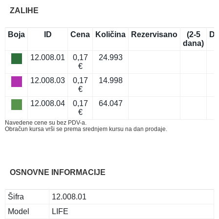
ZALIHE
Boja
ID
Cena
Količina
Rezervisano
(2-5
Do
dana)
12.008.01
0,17
24.993
€
12.008.03
0,17
14.998
€
12.008.04
0,17
64.047
€
Navedene cene su bez PDV-a.
Obračun kursa vrši se prema srednjem kursu na dan prodaje.
OSNOVNE INFORMACIJE
Šifra
12.008.01
Model
LIFE