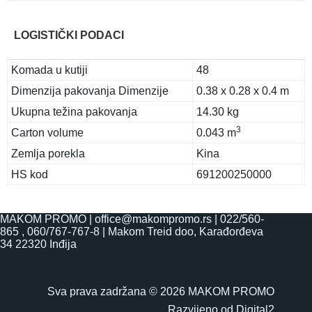
LOGISTIČKI PODACI
Komada u kutiji
48
Dimenzija pakovanja Dimenzije
0.38 x 0.28 x 0.4 m
Ukupna težina pakovanja
14.30 kg
3
Carton volume
0.043 m
Zemlja porekla
Kina
HS kod
691200250000
MAKOM PROMO |
office@makompromo.rs
|
022/560-
865
,
060/767-767-8
|
Makom Treid doo, Karađorđeva
34 22320 Inđija
Sva prava zadržana © 2026 MAKOM PROMO
Razvijeno od
Digital2