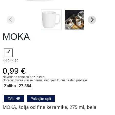
MOKA
44.044.90
0,99 €
Navedene cene su bez PDV-a.
Obračun kursa vrši se prema srednjem kursu na dan prodaje.
Zaliha
27.364
ZALIHE
Pošaljite upit
MOKA, šolja od fine keramike, 275 ml, bela