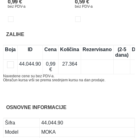
0,99 €
0,59 €
bez PDV-a
bez PDV-a
ZALIHE
Boja
ID
Cena
Količina
Rezervisano
(2-5
Do
dana)
44.044.90
0,99
27.364
€
Navedene cene su bez PDV-a.
Obračun kursa vrši se prema srednjem kursu na dan prodaje.
OSNOVNE INFORMACIJE
Šifra
44.044.90
Model
MOKA