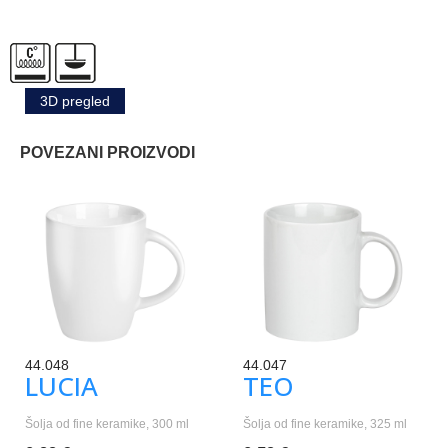
3D pregled
POVEZANI PROIZVODI
44.048
44.047
LUCIA
TEO
Šolja od fine keramike, 300 ml
Šolja od fine keramike, 325 ml