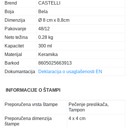
Brend
CASTELLI
Boja
Bela
Dimenzija
Ø 8 cm x 8.8cm
Pakovanje
48/12
Neto težina
0.28 kg
Kapacitet
300 ml
Materijal
Keramika
Barkod
8605025663913
Dokumantacija
Deklaracija o usaglašenosti EN
INFORMACIJE O ŠTAMPI
Preporučena vrsta štampe
Pečenje preslikača,
Tampon
Preporučena dimenzija
4 x 4 cm
štampe