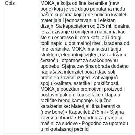
Opis
MOKA je šolja od fine keramike (new
bone) koja je već dugo popularna među
našim kupcima koji cene odličan kvalitet
materijala i jednostavan, ali efektan
dizajn. Sa kapacitetom od 275 ml, idealna
je za uživanje u omiljenim napicima kao
što su espresso ili crna kafa, ali i drugi
topli napici u optimalnoj meri. Izrađena od
fine keramike, MOKA ima lakšu i tanju
strukturu, elegantniji izgled, uz zadržanu
čvrstoću i otpornost za svakodnevnu
upotrebu. Sjajna završna obrada dodatno
naglašava intenzitet boja i daje šolji
profinjen završni izgled. Zahvaljujući
spoju kvaliteta, estetike i praktičnosti,
MOKA je pouzdan promotivni proizvod i
poslovni poklon, koji se lako uklapa u
različite brend kampanje. Ključne
karakteristike: Materijal: fina keramika
(new bone) • Kapacitet: 275 ml • Sjajna
završna obrada • Pogodno za pranje u
mašini za sudove • Pogodno za upotrebu
u mikrotalasnoj pećnici