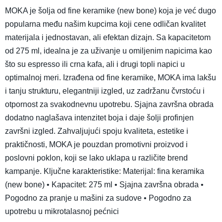
MOKA je šolja od fine keramike (new bone) koja je već dugo
popularna među našim kupcima koji cene odličan kvalitet
materijala i jednostavan, ali efektan dizajn. Sa kapacitetom
od 275 ml, idealna je za uživanje u omiljenim napicima kao
što su espresso ili crna kafa, ali i drugi topli napici u
optimalnoj meri. Izrađena od fine keramike, MOKA ima lakšu
i tanju strukturu, elegantniji izgled, uz zadržanu čvrstoću i
otpornost za svakodnevnu upotrebu. Sjajna završna obrada
dodatno naglašava intenzitet boja i daje šolji profinjen
završni izgled. Zahvaljujući spoju kvaliteta, estetike i
praktičnosti, MOKA je pouzdan promotivni proizvod i
poslovni poklon, koji se lako uklapa u različite brend
kampanje. Ključne karakteristike: Materijal: fina keramika
(new bone) • Kapacitet: 275 ml • Sjajna završna obrada •
Pogodno za pranje u mašini za sudove • Pogodno za
upotrebu u mikrotalasnoj pećnici