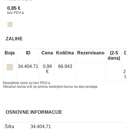
0,85 €
bez PDV-a
ZALIHE
Boja
ID
Cena
Količina
Rezervisano
(2-5
D
dana)
34.404.71
0,99
66.943
3
€
27
Iz
Navedene cene su bez PDV-a.
Obračun kursa vrši se prema srednjem kursu na dan prodaje.
OSNOVNE INFORMACIJE
Šifra
34.404.71