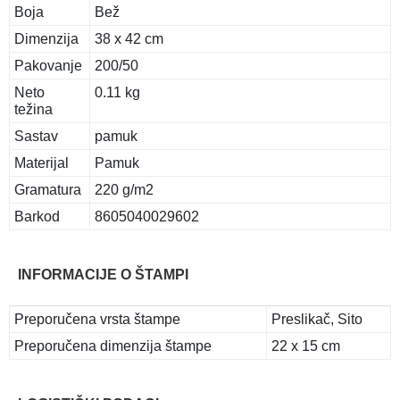
Boja
Bež
Dimenzija
38 x 42 cm
Pakovanje
200/50
Neto
0.11 kg
težina
Sastav
pamuk
Materijal
Pamuk
Gramatura
220 g/m2
Barkod
8605040029602
INFORMACIJE O ŠTAMPI
Preporučena vrsta štampe
Preslikač, Sito
Preporučena dimenzija štampe
22 x 15 cm