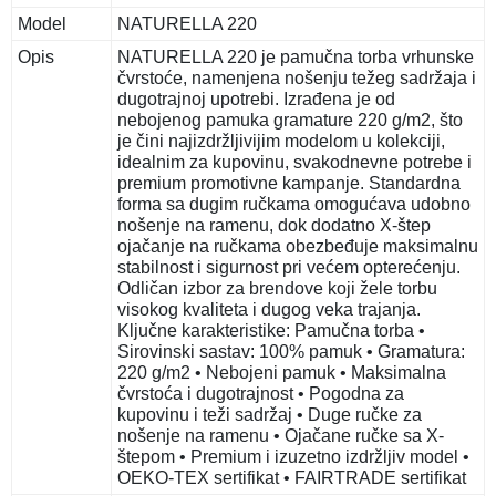
Model
NATURELLA 220
Opis
NATURELLA 220 je pamučna torba vrhunske
čvrstoće, namenjena nošenju težeg sadržaja i
dugotrajnoj upotrebi. Izrađena je od
nebojenog pamuka gramature 220 g/m2, što
je čini najizdržljivijim modelom u kolekciji,
idealnim za kupovinu, svakodnevne potrebe i
premium promotivne kampanje. Standardna
forma sa dugim ručkama omogućava udobno
nošenje na ramenu, dok dodatno X-štep
ojačanje na ručkama obezbeđuje maksimalnu
stabilnost i sigurnost pri većem opterećenju.
Odličan izbor za brendove koji žele torbu
visokog kvaliteta i dugog veka trajanja.
Ključne karakteristike: Pamučna torba •
Sirovinski sastav: 100% pamuk • Gramatura:
220 g/m2 • Nebojeni pamuk • Maksimalna
čvrstoća i dugotrajnost • Pogodna za
kupovinu i teži sadržaj • Duge ručke za
nošenje na ramenu • Ojačane ručke sa X-
štepom • Premium i izuzetno izdržljiv model •
OEKO-TEX sertifikat • FAIRTRADE sertifikat