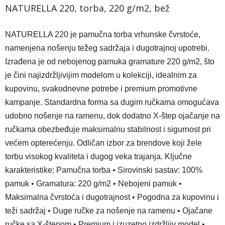
NATURELLA 220, torba, 220 g/m2, bež
NATURELLA 220 je pamučna torba vrhunske čvrstoće,
namenjena nošenju težeg sadržaja i dugotrajnoj upotrebi.
Izrađena je od nebojenog pamuka gramature 220 g/m2, što
je čini najizdržljivijim modelom u kolekciji, idealnim za
kupovinu, svakodnevne potrebe i premium promotivne
kampanje. Standardna forma sa dugim ručkama omogućava
udobno nošenje na ramenu, dok dodatno X-štep ojačanje na
ručkama obezbeđuje maksimalnu stabilnost i sigurnost pri
većem opterećenju. Odličan izbor za brendove koji žele
torbu visokog kvaliteta i dugog veka trajanja. Ključne
karakteristike: Pamučna torba • Sirovinski sastav: 100%
pamuk • Gramatura: 220 g/m2 • Nebojeni pamuk •
Maksimalna čvrstoća i dugotrajnost • Pogodna za kupovinu i
teži sadržaj • Duge ručke za nošenje na ramenu • Ojačane
ručke sa X-štepom • Premium i izuzetno izdržljiv model •