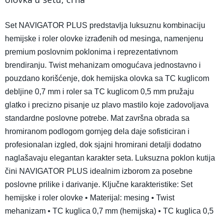
Set NAVIGATOR PLUS predstavlja luksuznu kombinaciju
hemijske i roler olovke izrađenih od mesinga, namenjenu
premium poslovnim poklonima i reprezentativnom
brendiranju. Twist mehanizam omogućava jednostavno i
pouzdano korišćenje, dok hemijska olovka sa TC kuglicom
debljine 0,7 mm i roler sa TC kuglicom 0,5 mm pružaju
glatko i precizno pisanje uz plavo mastilo koje zadovoljava
standardne poslovne potrebe. Mat završna obrada sa
hromiranom podlogom gornjeg dela daje sofisticiran i
profesionalan izgled, dok sjajni hromirani detalji dodatno
naglašavaju elegantan karakter seta. Luksuzna poklon kutija
čini NAVIGATOR PLUS idealnim izborom za posebne
poslovne prilike i darivanje. Ključne karakteristike: Set
hemijske i roler olovke • Materijal: mesing • Twist
mehanizam • TC kuglica 0,7 mm (hemijska) • TC kuglica 0,5