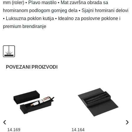
mm (roler) • Plavo mastilo • Mat završna obrada sa
hromiranom podlogom gornjeg dela • Sjajni hromirani delovi
• Luksuzna poklon kutija • Idealno za poslovne poklone i
premium brendiranje
POVEZANI PROIZVODI
‹
›
14.169
14.164