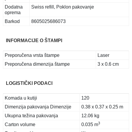
Dodatna
Swiss refill, Poklon pakovanje
oprema
Barkod
8605025686073
INFORMACIJE O ŠTAMPI
Preporučena vrsta štampe
Laser
Preporučena dimenzija štampe
3 x 0.6 cm
LOGISTIČKI PODACI
Komada u kutiji
120
Dimenzija pakovanja Dimenzije
0.38 x 0.37 x 0.25 m
Ukupna težina pakovanja
12.06 kg
3
Carton volume
0.035 m