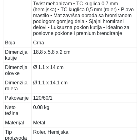
Twist mehanizam • TC kuglica 0,7 mm
(hemijska) • TC kuglica 0,5 mm (roler) • Plavo
mastilo • Mat završna obrada sa hromiranom
podlogom gornjeg dela • Sjajni hromirani
delovi • Luksuzna poklon kutija • Idealno za
poslovne poklone i premium brendiranje
Boja
Crna
Dimenzija
18.8 x 5.8 x 2 cm
kutije
Dimenzija
Ø 1.1 x 14 cm
olovke
Dimenzija
Ø 1.1 x 14.1 cm
rolera
Pakovanje
120/60/1
Neto
0.08 kg
težina
Materijal
Metal
Tip
Roler, Hemijska
proizvoda