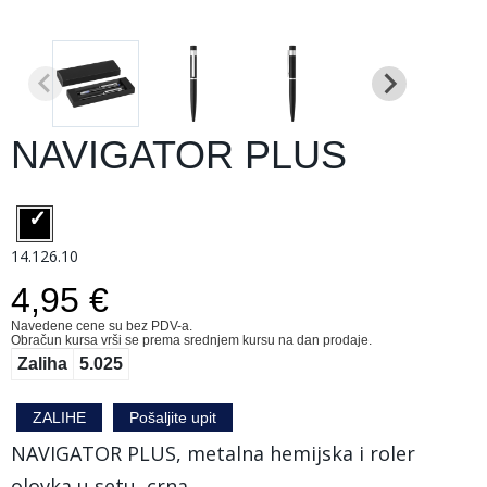
NAVIGATOR PLUS
14.126.10
4,95 €
Navedene cene su bez PDV-a.
Obračun kursa vrši se prema srednjem kursu na dan prodaje.
Zaliha
5.025
ZALIHE
Pošaljite upit
NAVIGATOR PLUS, metalna hemijska i roler
olovka u setu, crna