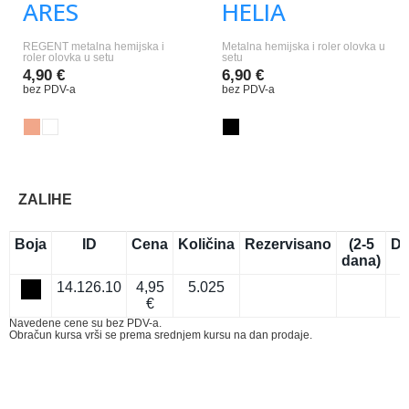
ARES
HELIA
REGENT metalna hemijska i
Metalna hemijska i roler olovka u
roler olovka u setu
setu
4,90 €
6,90 €
bez PDV-a
bez PDV-a
ZALIHE
Boja
ID
Cena
Količina
Rezervisano
(2-5
Do
dana)
14.126.10
4,95
5.025
€
Navedene cene su bez PDV-a.
Obračun kursa vrši se prema srednjem kursu na dan prodaje.