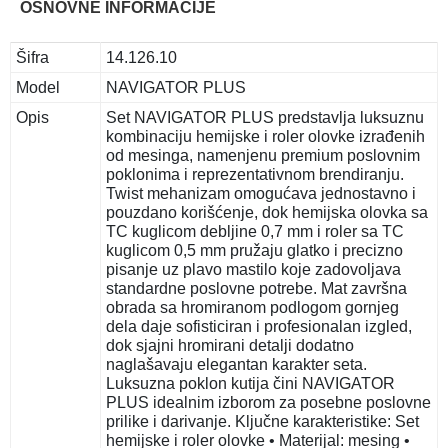
OSNOVNE INFORMACIJE
Šifra
14.126.10
Model
NAVIGATOR PLUS
Opis
Set NAVIGATOR PLUS predstavlja luksuznu
kombinaciju hemijske i roler olovke izrađenih
od mesinga, namenjenu premium poslovnim
poklonima i reprezentativnom brendiranju.
Twist mehanizam omogućava jednostavno i
pouzdano korišćenje, dok hemijska olovka sa
TC kuglicom debljine 0,7 mm i roler sa TC
kuglicom 0,5 mm pružaju glatko i precizno
pisanje uz plavo mastilo koje zadovoljava
standardne poslovne potrebe. Mat završna
obrada sa hromiranom podlogom gornjeg
dela daje sofisticiran i profesionalan izgled,
dok sjajni hromirani detalji dodatno
naglašavaju elegantan karakter seta.
Luksuzna poklon kutija čini NAVIGATOR
PLUS idealnim izborom za posebne poslovne
prilike i darivanje. Ključne karakteristike: Set
hemijske i roler olovke • Materijal: mesing •