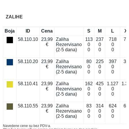
ZALIHE
Boja
ID
Cena
S
M
L
X
58.110.10
23,99
Zaliha
113
237
718
79
€
Rezervisano
0
0
0
0
(2-5 dana)
0
0
0
0
58.110.20
23,99
Zaliha
80
225
397
38
€
Rezervisano
0
0
0
0
(2-5 dana)
0
0
0
0
58.110.41
23,99
Zaliha
162
425
1.127
1.3
€
Rezervisano
0
0
0
0
(2-5 dana)
0
0
0
0
58.110.55
23,99
Zaliha
83
314
624
60
€
Rezervisano
0
0
0
0
(2-5 dana)
0
0
0
0
Navedene cene su bez PDV-a.