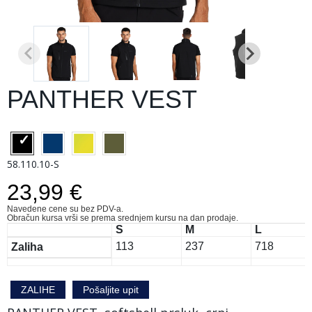
PANTHER VEST
58.110.10-S
23,99 €
Navedene cene su bez PDV-a.
Obračun kursa vrši se prema srednjem kursu na dan prodaje.
S
M
L
113
237
718
Zaliha
ZALIHE
Pošaljite upit