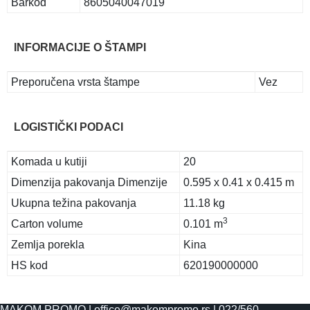
Barkod
8605040047019
INFORMACIJE O ŠTAMPI
Preporučena vrsta štampe
Vez
LOGISTIČKI PODACI
Komada u kutiji
20
Dimenzija pakovanja Dimenzije
0.595 x 0.41 x 0.415 m
Ukupna težina pakovanja
11.18 kg
3
Carton volume
0.101 m
Zemlja porekla
Kina
HS kod
620190000000
MAKOM PROMO |
office@makompromo.rs
|
022/560-