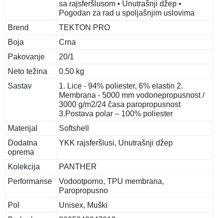
sa rajsferšlusom • Unutrašnji džep •
Pogodan za rad u spoljašnjim uslovima
Brend
TEKTON PRO
Boja
Crna
Pakovanje
20/1
Neto težina
0.50 kg
Sastav
1. Lice - 94% poliester, 6% elastin 2.
Membrana - 5000 mm vodonepropusnost /
3000 g/m2/24 časa paropropusnost
3.Postava polar – 100% poliester
Materijal
Softshell
Dodatna
YKK rajsferšlusi, Unutrašnji džep
oprema
Kolekcija
PANTHER
Performanse
Vodootporno, TPU membrana,
Paropropusno
Pol
Unisex, Muški