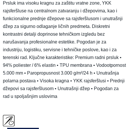
Prsluk ima visoku kragnu za zaštitu vratne zone, YKK
rajsferšluse na centralnom zatvaranju i džepovima, kao i
funkcionalne prednje džepove sa rajsferšlusom i unutrašnji
džep za sigurno odlaganje ličnih predmeta. Diskretni
kontrastni detalji doprinose tehničkom izgledu bez
narušavanja profesionalne estetike. Pogodan je za
industriju, logistiku, servisne i tehničke poslove, kao i za
terenski rad. Ključne karakteristike: Premium radni prsluk •
94% poliester / 6% elastin • TPU membrana • Vodootpornost
5.000 mm • Paropropusnost 3.000 g/m²/24 h • Unutrašnja
polarna postava • Visoka kragna • YKK rajsferšlusi • Prednji
džepovi sa rajsferšlusom • Unutrašnji džep • Pogodan za
rad u spoljašnjim uslovima