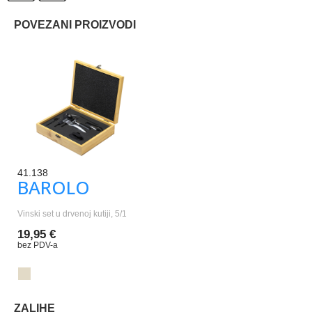
POVEZANI PROIZVODI
41.138
BAROLO
Vinski set u drvenoj kutiji, 5/1
19,95 €
bez PDV-a
ZALIHE