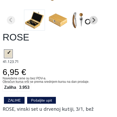
ROSE
41.123.71
6,95 €
Navedene cene su bez PDV-a.
Obračun kursa vrši se prema srednjem kursu na dan prodaje.
Zaliha
3.953
ZALIHE
Pošaljite upit
ROSE, vinski set u drvenoj kutiji, 3/1, bež