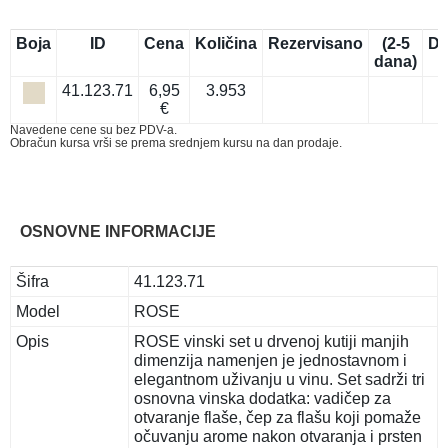
Boja
ID
Cena
Količina
Rezervisano
(2-5
Do
dana)
41.123.71
6,95
3.953
€
Navedene cene su bez PDV-a.
Obračun kursa vrši se prema srednjem kursu na dan prodaje.
OSNOVNE INFORMACIJE
Šifra
41.123.71
Model
ROSE
Opis
ROSE vinski set u drvenoj kutiji manjih
dimenzija namenjen je jednostavnom i
elegantnom uživanju u vinu. Set sadrži tri
osnovna vinska dodatka: vadičep za
otvaranje flaše, čep za flašu koji pomaže
očuvanju arome nakon otvaranja i prsten