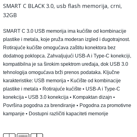
SMART C BLACK 3.0, usb flash memorija, crni,
32GB
SMART C 3.0 USB memorija ima kućište od kombinacije
plastike i metala, koje pruža moderan izgled i dugotrajnost.
Rotirajuće kućište omogućava zaštitu konektora bez
dodatnog poklopca. Zahvaljujući USB-A i Type-C konekciji,
kompatibilna je sa širokim spektrom uređaja, dok USB 3.0
tehnologija omogućava brži prenos podataka. Ključne
karakteristike: USB memorija • Kućište od kombinacije
plastike i metala • Rotirajuće kućište • USB-A i Type-C
konekcija • USB 3.0 konekcija • Kompaktan dizajn •
Površina pogodna za brendiranje • Pogodna za promotivne
kampanje • Dostupni različiti kapaciteti memorije