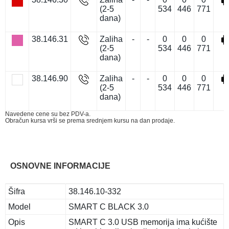
(2-5
534
446
771
dana)
38.146.31
Zaliha
-
-
0
0
0
(2-5
534
446
771
dana)
38.146.90
Zaliha
-
-
0
0
0
(2-5
534
446
771
dana)
Navedene cene su bez PDV-a.
Obračun kursa vrši se prema srednjem kursu na dan prodaje.
OSNOVNE INFORMACIJE
Šifra
38.146.10-332
Model
SMART C BLACK 3.0
Opis
SMART C 3.0 USB memorija ima kućište