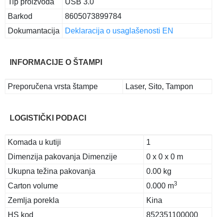
Tip proizvoda
USB 3.0
Barkod
8605073899784
Dokumantacija
Deklaracija o usaglašenosti EN
INFORMACIJE O ŠTAMPI
Preporučena vrsta štampe
Laser, Sito, Tampon
LOGISTIČKI PODACI
Komada u kutiji
1
Dimenzija pakovanja Dimenzije
0 x 0 x 0 m
Ukupna težina pakovanja
0.00 kg
3
Carton volume
0.000 m
Zemlja porekla
Kina
HS kod
852351100000