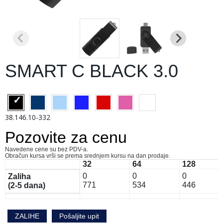
SMART C BLACK 3.0
38.146.10-332
Pozovite za cenu
Navedene cene su bez PDV-a.
Obračun kursa vrši se prema srednjem kursu na dan prodaje.
32
64
128
0
0
0
Zaliha
771
534
446
(2-5 dana)
ZALIHE
Pošaljite upit