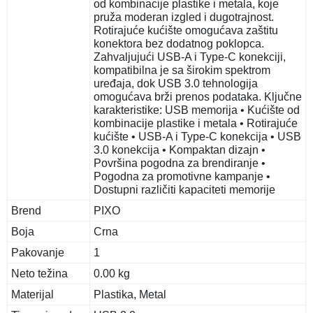
od kombinacije plastike i metala, koje
pruža moderan izgled i dugotrajnost.
Rotirajuće kućište omogućava zaštitu
konektora bez dodatnog poklopca.
Zahvaljujući USB-A i Type-C konekciji,
kompatibilna je sa širokim spektrom
uređaja, dok USB 3.0 tehnologija
omogućava brži prenos podataka. Ključne
karakteristike: USB memorija • Kućište od
kombinacije plastike i metala • Rotirajuće
kućište • USB-A i Type-C konekcija • USB
3.0 konekcija • Kompaktan dizajn •
Površina pogodna za brendiranje •
Pogodna za promotivne kampanje •
Dostupni različiti kapaciteti memorije
Brend
PIXO
Boja
Crna
Pakovanje
1
Neto težina
0.00 kg
Materijal
Plastika, Metal