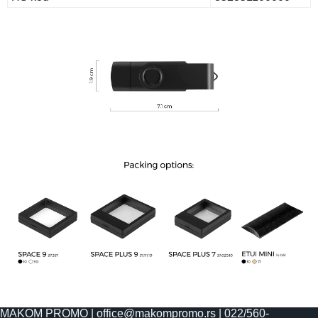
MAKOM PROMO |
office@makompromo.rs
|
022/560-