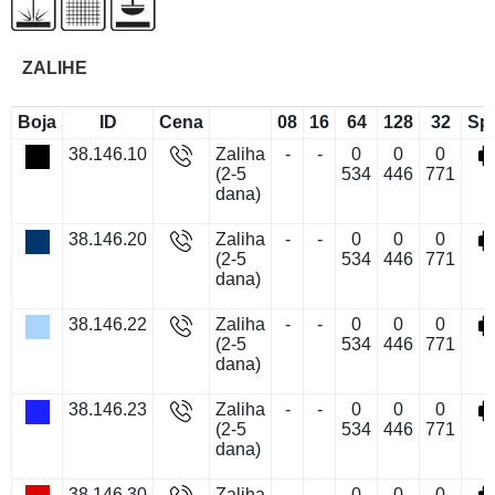
ZALIHE
Boja
ID
Cena
08
16
64
128
32
Sp
38.146.10
Zaliha
-
-
0
0
0
(2-5
534
446
771
dana)
38.146.20
Zaliha
-
-
0
0
0
(2-5
534
446
771
dana)
38.146.22
Zaliha
-
-
0
0
0
(2-5
534
446
771
dana)
38.146.23
Zaliha
-
-
0
0
0
(2-5
534
446
771
dana)
38.146.30
Zaliha
-
-
0
0
0