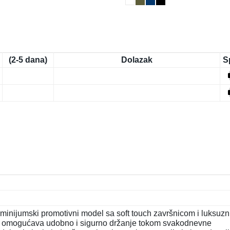
(2-5 dana)
Dolazak
S
nijumski promotivni model sa soft touch završnicom i luksuz
šina omogućava udobno i sigurno držanje tokom svakodnevne