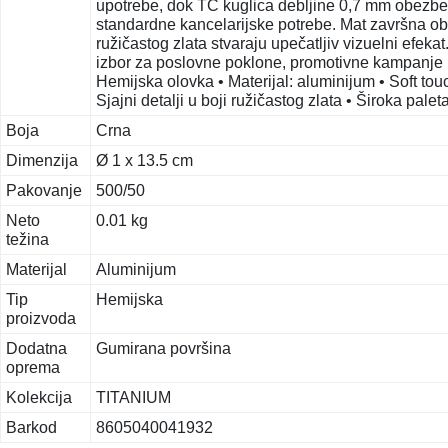
upotrebe, dok TC kuglica debljine 0,7 mm obezbeđ
standardne kancelarijske potrebe. Mat završna obra
ružičastog zlata stvaraju upečatljiv vizuelni efe
izbor za poslovne poklone, promotivne kampanje i
Hemijska olovka • Materijal: aluminijum • Soft tou
Sjajni detalji u boji ružičastog zlata • Široka pal
Boja
Crna
Dimenzija
Ø 1 x 13.5 cm
Pakovanje
500/50
Neto
0.01 kg
težina
Materijal
Aluminijum
Tip
Hemijska
proizvoda
Dodatna
Gumirana površina
oprema
Kolekcija
TITANIUM
Barkod
8605040041932