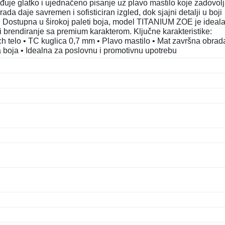
uje glatko i ujednačeno pisanje uz plavo mastilo koje zadovol
da daje savremen i sofisticiran izgled, dok sjajni detalji u boji
kat. Dostupna u širokoj paleti boja, model TITANIUM ZOE je ideal
 brendiranje sa premium karakterom. Ključne karakteristike:
ch telo • TC kuglica 0,7 mm • Plavo mastilo • Mat završna obrad
eta boja • Idealna za poslovnu i promotivnu upotrebu