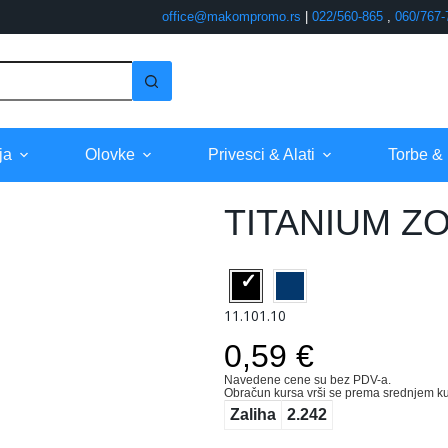
office@makompromo.rs
|
022/560-865
,
060/767-
ja
Olovke
Privesci & Alati
Torbe &
TITANIUM Z
11.101.10
0,59 €
Navedene cene su bez PDV-a.
Obračun kursa vrši se prema srednjem ku
Zaliha
2.242