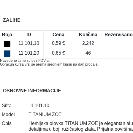
ZALIHE
Boja
ID
Cena
Količina
Rezervisano
11.101.10
0,59 €
2.242
11.101.20
0,65 €
46
Navedene cene su bez PDV-a.
Obračun kursa vrši se prema srednjem kursu na dan prodaje.
OSNOVNE INFORMACIJE
Šifra
11.101.10
Model
TITANIUM ZOE
Opis
Hemijska olovka TITANIUM ZOE je elegantan alumi
detaljima u boji ružičastog zlata. Prijatna povr