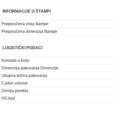
INFORMACIJE O ŠTAMPI
Preporučena vrsta štampe
Preporučena dimenzija štampe
LOGISTIČKI PODACI
Komada u kutiji
Dimenzija pakovanja Dimenzije
Ukupna težina pakovanja
Carton volume
Zemlja porekla
HS kod