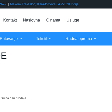
767-8
|
Makom Treid doo, Karađorđeva 34 22320 Inđija
Kontakt
Naslovna
O nama
Usluge
 Putovanje
Tekstil
Radna oprema
OE
rsu na dan prodaje.