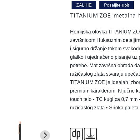
ZALIHE
Pošaljite upit
TITANIUM ZOE, metalna he
Hemijska olovka TITANIUM ZOE 
završnicom i luksuznim detalji
i sigurno držanje tokom svako
glatko i ujednačeno pisanje uz 
potrebe. Mat završna obrada daje
ružičastog zlata stvaraju upečat
TITANIUM ZOE je idealan izbor
premium karakterom. Ključne kar
touch telo • TC kuglica 0,7 mm •
ružičastog zlata • Široka palet