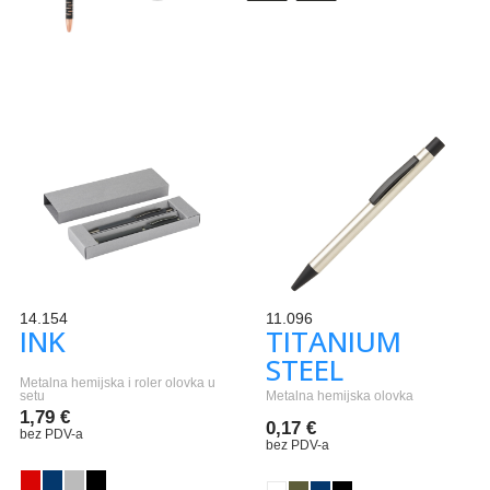
14.154
11.096
INK
TITANIUM
STEEL
Metalna hemijska i roler olovka u
setu
Metalna hemijska olovka
1,79 €
0,17 €
bez PDV-a
bez PDV-a