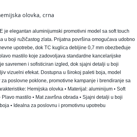
mijska olovka, crna
je elegantan aluminijumski promotivni model sa soft touch
ma u boji ružičastog zlata. Prijatna površina omogućava udobno
dnevne upotrebe, dok TC kuglica debljine 0,7 mm obezbeđuje
plavo mastilo koje zadovoljava standardne kancelarijske
 savremen i sofisticiran izgled, dok sjajni detalji u boji
ljiv vizuelni efekat. Dostupna u širokoj paleti boja, model
 za poslovne poklone, promotivne kampanje i brendiranje sa
akteristike: Hemijska olovka • Materijal: aluminijum • Soft
 Plavo mastilo • Mat završna obrada • Sjajni detalji u boji
a boja • Idealna za poslovnu i promotivnu upotrebu