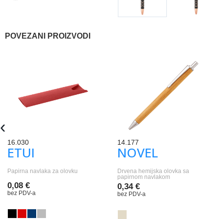
POVEZANI PROIZVODI
‹
16.030
14.177
ETUI
NOVEL
Papirna navlaka za olovku
Drvena hemijska olovka sa
papirnom navlakom
0,08 €
0,34 €
bez PDV-a
bez PDV-a